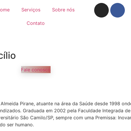
ome
Serviços
Sobre nós
Contato
ílio
Fale conosco
lmeida Pirane, atuante na área da Saúde desde 1998 onde i
endizados. Graduada em 2002 pela Faculdade Integrada de
rsitário São Camilo/SP, sempre com uma Premissa: Inovar 
o do ser humano.