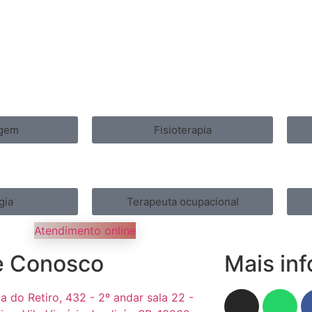
gem
Fisioterapia
gia
Terapeuta ocupacional
Atendimento online
e Conosco
Mais in
a do Retiro, 432 - 2º andar sala 22 -