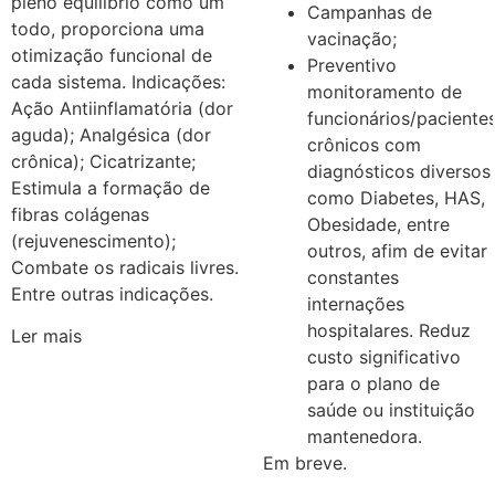
pleno equilíbrio como um
Campanhas de
todo, proporciona uma
vacinação;
otimização funcional de
Preventivo
cada sistema. Indicações:
monitoramento de
Ação Antiinflamatória (dor
funcionários/paciente
aguda); Analgésica (dor
crônicos com
crônica); Cicatrizante;
diagnósticos diversos
Estimula a formação de
como Diabetes, HAS,
fibras colágenas
Obesidade, entre
(rejuvenescimento);
outros, afim de evitar
Combate os radicais livres.
constantes
Entre outras indicações.
internações
hospitalares. Reduz
Ler mais
custo significativo
para o plano de
saúde ou instituição
mantenedora.
Em breve.