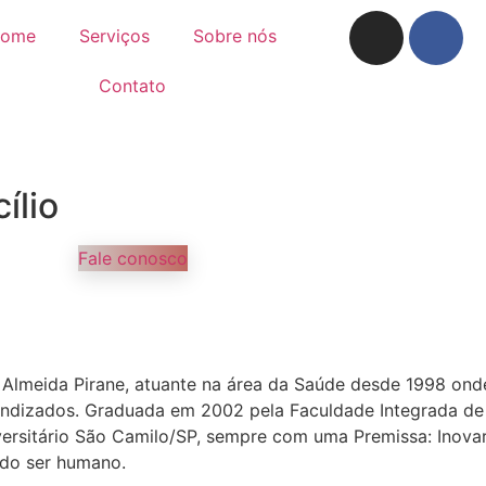
ome
Serviços
Sobre nós
Contato
ílio
Fale conosco
lmeida Pirane, atuante na área da Saúde desde 1998 onde i
endizados. Graduada em 2002 pela Faculdade Integrada de
rsitário São Camilo/SP, sempre com uma Premissa: Inovar 
o do ser humano.