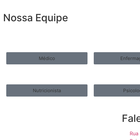
Ler mais
Nossa Equipe
Médico
Enferma
Nutricionista
Psicolo
Fal
Rua 